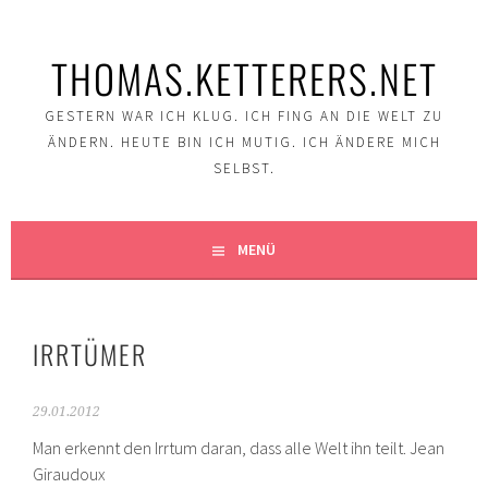
Springe
zum
THOMAS.KETTERERS.NET
Inhalt
GESTERN WAR ICH KLUG. ICH FING AN DIE WELT ZU
ÄNDERN. HEUTE BIN ICH MUTIG. ICH ÄNDERE MICH
SELBST.
MENÜ
IRRTÜMER
29.01.2012
Man erkennt den Irrtum daran, dass alle Welt ihn teilt. Jean
Giraudoux