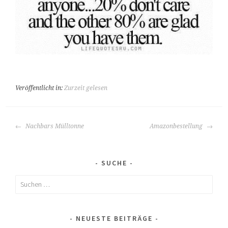
Veröffentlicht in:
Zurzeit gelesen
BEITRAGS-
Nachbars Mülltonne
Amazonbestellung
NAVIGATION
SUCHE
Suchen
nach:
NEUESTE BEITRÄGE