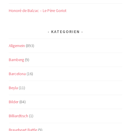
Honoré de Balzac – Le Père Goriot
KATEGORIEN
Allgemein
(893)
Bamberg
(9)
Barcelona
(16)
Beyla
(11)
Bilder
(84)
Billiardtisch
(1)
Braveheart Battle
(9)