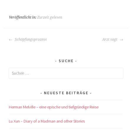
Veröffentlicht in:
Zurzeit gelesen
BEITRAGS-
Schöpfungsprozess
Arzt sagt
NAVIGATION
SUCHE
Suchen
nach:
NEUESTE BEITRÄGE
Herman Melville – eine epische und tiefgründige Reise
Lu Xun – Diary of a Madman and other Stories