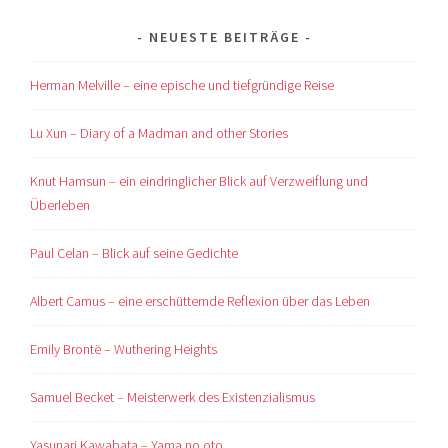
NEUESTE BEITRÄGE
Herman Melville – eine epische und tiefgründige Reise
Lu Xun – Diary of a Madman and other Stories
Knut Hamsun – ein eindringlicher Blick auf Verzweiflung und
Überleben
Paul Celan – Blick auf seine Gedichte
Albert Camus – eine erschütternde Reflexion über das Leben
Emily Brontë – Wuthering Heights
Samuel Becket – Meisterwerk des Existenzialismus
Yasunari Kawabata – Yama no oto