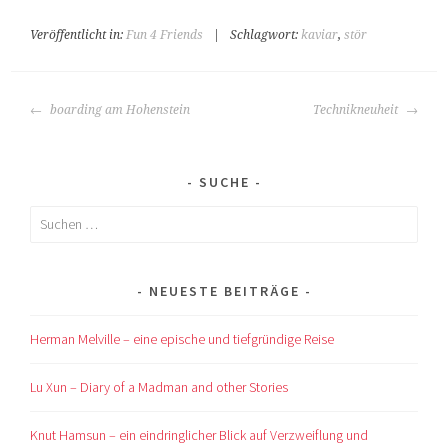
Veröffentlicht in:
Fun 4 Friends
|
Schlagwort:
kaviar
,
stör
BEITRAGS-
boarding am Hohenstein
Technikneuheit
NAVIGATION
SUCHE
Suchen
nach:
NEUESTE BEITRÄGE
Herman Melville – eine epische und tiefgründige Reise
Lu Xun – Diary of a Madman and other Stories
Knut Hamsun – ein eindringlicher Blick auf Verzweiflung und