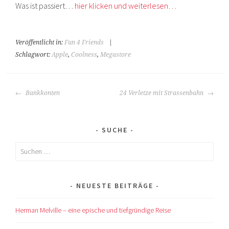
Was ist passiert…
hier klicken und weiterlesen…
Veröffentlicht in:
Fun 4 Friends
|
Schlagwort:
Apple
,
Coolness
,
Megastore
BEITRAGS-
Bankkonten
24 Verletze mit Strassenbahn
NAVIGATION
SUCHE
Suchen
nach:
NEUESTE BEITRÄGE
Herman Melville – eine epische und tiefgründige Reise