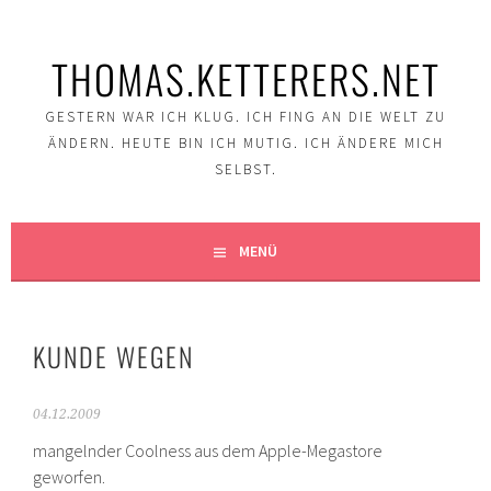
Springe
zum
THOMAS.KETTERERS.NET
Inhalt
GESTERN WAR ICH KLUG. ICH FING AN DIE WELT ZU
ÄNDERN. HEUTE BIN ICH MUTIG. ICH ÄNDERE MICH
SELBST.
MENÜ
KUNDE WEGEN
04.12.2009
mangelnder Coolness aus dem Apple-Megastore
geworfen.