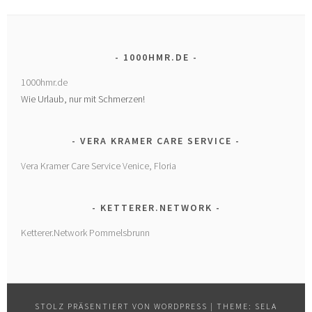
1000HMR.DE
1000hmr.de
Wie Urlaub, nur mit Schmerzen!
VERA KRAMER CARE SERVICE
Vera Kramer Care Service Venice, Floria
KETTERER.NETWORK
Ketterer.Network Pommelsbrunn
STOLZ PRÄSENTIERT VON WORDPRESS
|
THEME: SELA