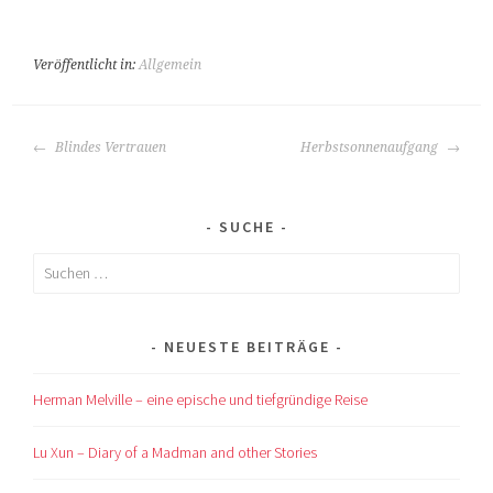
Veröffentlicht in:
Allgemein
BEITRAGS-
Blindes Vertrauen
Herbstsonnenaufgang
NAVIGATION
SUCHE
Suchen
nach:
NEUESTE BEITRÄGE
Herman Melville – eine epische und tiefgründige Reise
Lu Xun – Diary of a Madman and other Stories