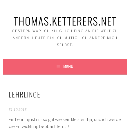
Springe
zum
THOMAS.KETTERERS.NET
Inhalt
GESTERN WAR ICH KLUG. ICH FING AN DIE WELT ZU
ÄNDERN. HEUTE BIN ICH MUTIG. ICH ÄNDERE MICH
SELBST.
MENÜ
LEHRLINGE
31.10.2013
Ein Lehrling ist nur so gut wie sein Meister. Tja, und ich werde
die Entwicklung beobachten…!