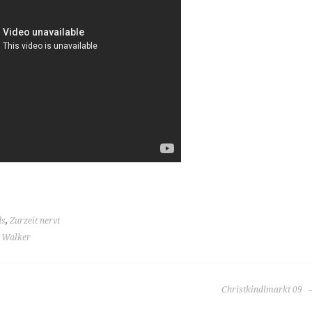
ds
,
Zurzeit nervt
,
Walker
Christkindlmarkt 09