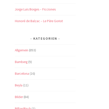
Jorge Luis Borges – Ficciones
Honoré de Balzac – Le Père Goriot
KATEGORIEN
Allgemein
(893)
Bamberg
(9)
Barcelona
(16)
Beyla
(11)
Bilder
(84)
Billiardtisch
(1)