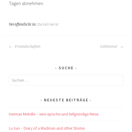
Tagen abnehmen.
Veröffentlicht in:
Zurzeit nervt
BEITRAGS-
Freundschaften
Gebimmel
NAVIGATION
SUCHE
Suchen
nach:
NEUESTE BEITRÄGE
Herman Melville – eine epische und tiefgründige Reise
Lu Xun – Diary of a Madman and other Stories