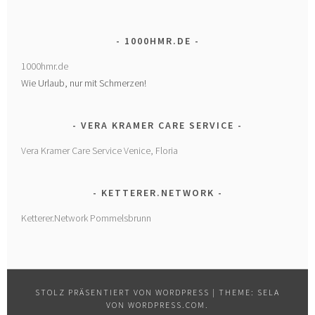
1000HMR.DE
1000hmr.de
Wie Urlaub, nur mit Schmerzen!
VERA KRAMER CARE SERVICE
Vera Kramer Care Service Venice, Floria
KETTERER.NETWORK
Ketterer.Network Pommelsbrunn
STOLZ PRÄSENTIERT VON WORDPRESS
|
THEME: SELA
VON
WORDPRESS.COM
.