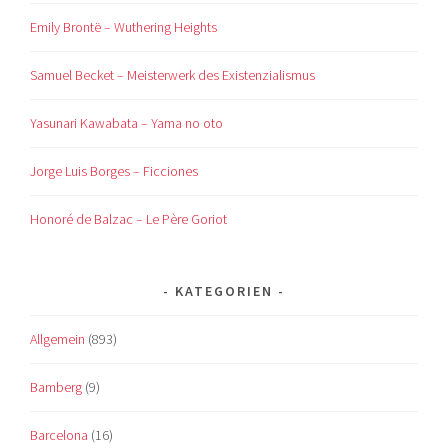
Emily Brontë – Wuthering Heights
Samuel Becket – Meisterwerk des Existenzialismus
Yasunari Kawabata – Yama no oto
Jorge Luis Borges – Ficciones
Honoré de Balzac – Le Père Goriot
KATEGORIEN
Allgemein
(893)
Bamberg
(9)
Barcelona
(16)