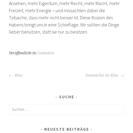
Ansehen, mehr Eigentum, mehr Recht, mehr Macht, mehr
Freizeit, mehr Energie – und missachten dabei die
Tatsache, dass mehr nicht besser ist. Diese Illusion des
Habens bringt uns in eine Schieflage. Wir sollten die Dinge
lieber benützen, statt sie nur zu besitzen.
Veröffentlicht in:
Gedanken
BEITRAGS-
Kino
Demnächst im Kino
NAVIGATION
SUCHE
Suchen
nach:
NEUESTE BEITRÄGE