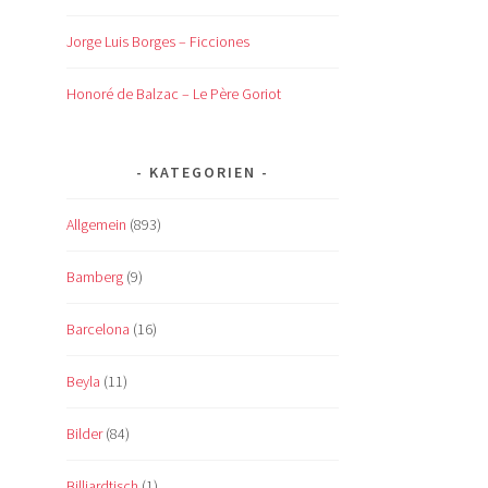
Jorge Luis Borges – Ficciones
Honoré de Balzac – Le Père Goriot
KATEGORIEN
Allgemein
(893)
Bamberg
(9)
Barcelona
(16)
Beyla
(11)
Bilder
(84)
Billiardtisch
(1)