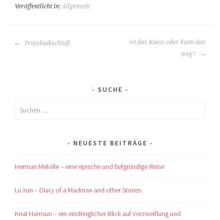
Veröffentlicht in:
Allgemein
BEITRAGS-
ist das Kunst oder kann das
Projektabschluß
NAVIGATION
weg?
SUCHE
Suchen
nach:
NEUESTE BEITRÄGE
Herman Melville – eine epische und tiefgründige Reise
Lu Xun – Diary of a Madman and other Stories
Knut Hamsun – ein eindringlicher Blick auf Verzweiflung und