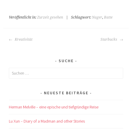
Veröffentlicht in:
Zurzeit gesehen
|
Schlagwort:
Nager
,
Ratte
BEITRAGS-
Kreativität
Starbucks
NAVIGATION
SUCHE
Suchen
nach:
NEUESTE BEITRÄGE
Herman Melville – eine epische und tiefgründige Reise
Lu Xun – Diary of a Madman and other Stories