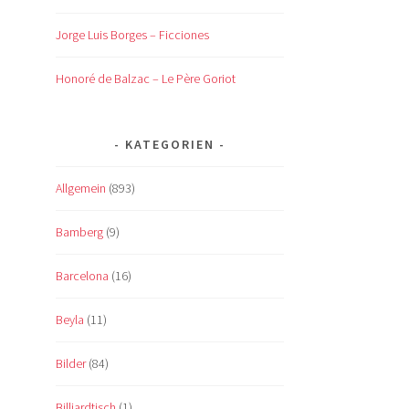
Jorge Luis Borges – Ficciones
Honoré de Balzac – Le Père Goriot
KATEGORIEN
Allgemein
(893)
Bamberg
(9)
Barcelona
(16)
Beyla
(11)
Bilder
(84)
Billiardtisch
(1)