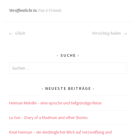
Veröffentlicht in:
Fun 4 Friends
BEITRAGS-
Glück
Vorsichtig baden
NAVIGATION
SUCHE
Suchen
nach:
NEUESTE BEITRÄGE
Herman Melville – eine epische und tiefgründige Reise
Lu Xun – Diary of a Madman and other Stories
Knut Hamsun – ein eindringlicher Blick auf Verzweiflung und