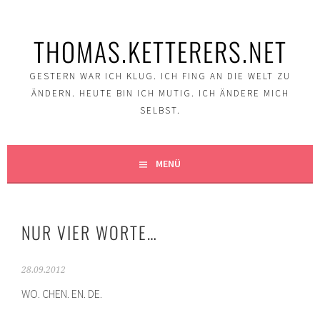
Springe
zum
THOMAS.KETTERERS.NET
Inhalt
GESTERN WAR ICH KLUG. ICH FING AN DIE WELT ZU
ÄNDERN. HEUTE BIN ICH MUTIG. ICH ÄNDERE MICH
SELBST.
MENÜ
NUR VIER WORTE…
28.09.2012
WO. CHEN. EN. DE.