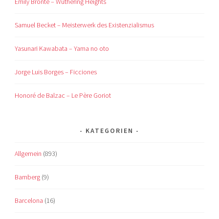
Emily Brontë – Wuthering Heights
Samuel Becket – Meisterwerk des Existenzialismus
Yasunari Kawabata – Yama no oto
Jorge Luis Borges – Ficciones
Honoré de Balzac – Le Père Goriot
KATEGORIEN
Allgemein
(893)
Bamberg
(9)
Barcelona
(16)