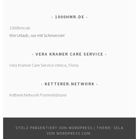
1000HMR.DE
1000hmr.de
Wie Urlaub, nur mit Schmerzen!
VERA KRAMER CARE SERVICE
Vera Kramer Care Service Venice, Floria
KETTERER.NETWORK
Ketterer.Network Pommelsbrunn
STOLZ PRÄSENTIERT VON WORDPRESS
|
THEME: SELA
VON
WORDPRESS.COM
.