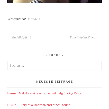
Veröffentlicht in:
Radeln
BEITRAGS-
Radelhüpfen 1
Radelhüpfen Videos
NAVIGATION
SUCHE
Suchen
nach:
NEUESTE BEITRÄGE
Herman Melville – eine epische und tiefgründige Reise
Lu Xun – Diary of a Madman and other Stories