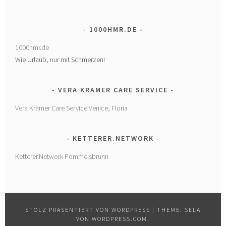
1000HMR.DE
1000hmr.de
Wie Urlaub, nur mit Schmerzen!
VERA KRAMER CARE SERVICE
Vera Kramer Care Service Venice, Floria
KETTERER.NETWORK
Ketterer.Network Pommelsbrunn
STOLZ PRÄSENTIERT VON WORDPRESS
|
THEME: SELA
VON
WORDPRESS.COM
.