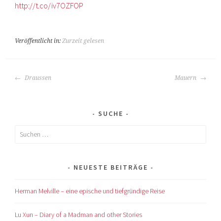
http://t.co/iv7OZFOP
Veröffentlicht in:
Zurzeit gelesen
BEITRAGS-
Draussen
Mauern
NAVIGATION
SUCHE
Suchen
nach:
NEUESTE BEITRÄGE
Herman Melville – eine epische und tiefgründige Reise
Lu Xun – Diary of a Madman and other Stories