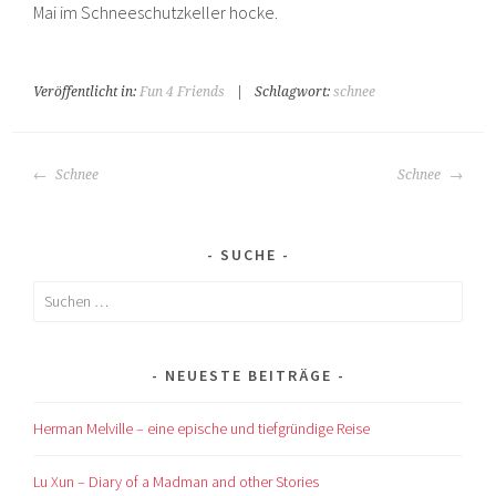
Mai im Schneeschutzkeller hocke.
Veröffentlicht in:
Fun 4 Friends
|
Schlagwort:
schnee
BEITRAGS-
Schnee
Schnee
NAVIGATION
SUCHE
Suchen
nach:
NEUESTE BEITRÄGE
Herman Melville – eine epische und tiefgründige Reise
Lu Xun – Diary of a Madman and other Stories