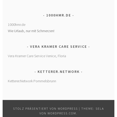
1000HMR.DE
1000hmr.de
Wie Urlaub, nur mit Schmerzen!
VERA KRAMER CARE SERVICE
Vera Kramer Care Service Venice, Floria
KETTERER.NETWORK
Ketterer.Network Pommelsbrunn
STOLZ PRÄSENTIERT VON WORDPRESS
|
THEME: SELA
VON
WORDPRESS.COM
.