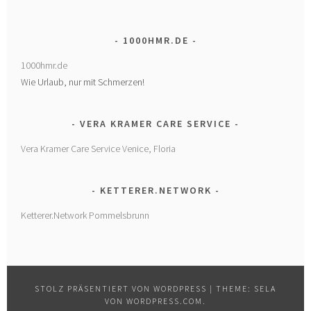
1000HMR.DE
1000hmr.de
Wie Urlaub, nur mit Schmerzen!
VERA KRAMER CARE SERVICE
Vera Kramer Care Service Venice, Floria
KETTERER.NETWORK
Ketterer.Network Pommelsbrunn
STOLZ PRÄSENTIERT VON WORDPRESS
|
THEME: SELA
VON
WORDPRESS.COM
.