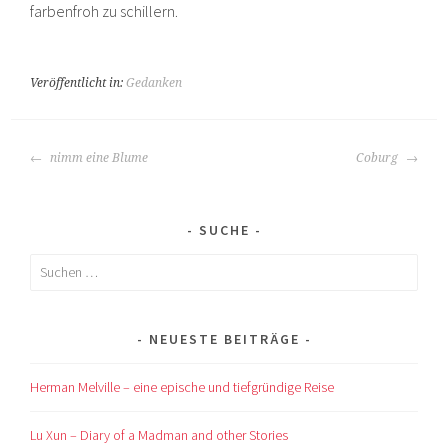
farbenfroh zu schillern.
Veröffentlicht in:
Gedanken
BEITRAGS-
nimm eine Blume
Coburg
NAVIGATION
SUCHE
Suchen
nach:
NEUESTE BEITRÄGE
Herman Melville – eine epische und tiefgründige Reise
Lu Xun – Diary of a Madman and other Stories