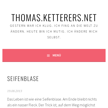
Springe
zum
THOMAS.KETTERERS.NET
Inhalt
GESTERN WAR ICH KLUG. ICH FING AN DIE WELT ZU
ÄNDERN. HEUTE BIN ICH MUTIG. ICH ÄNDERE MICH
SELBST.
MENÜ
SEIFENBLASE
19.08.2013
Das Leben ist wie eine Seifenblase. Am Ende bleibt nichts
als ein nasser Fleck. Der Trick ist, auf dem Weg möglichst