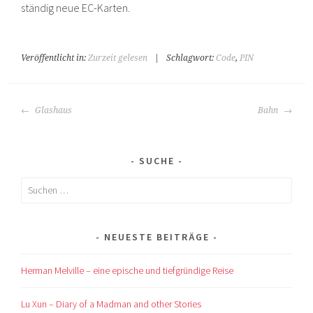
ständig neue EC-Karten.
Veröffentlicht in:
Zurzeit gelesen
|
Schlagwort:
Code
,
PIN
BEITRAGS-
Glashaus
Bahn
NAVIGATION
SUCHE
Suchen
nach:
NEUESTE BEITRÄGE
Herman Melville – eine epische und tiefgründige Reise
Lu Xun – Diary of a Madman and other Stories