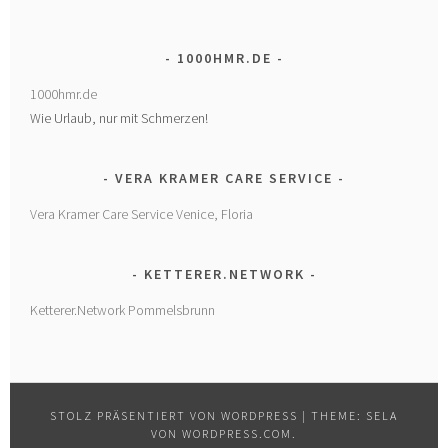
1000HMR.DE
1000hmr.de
Wie Urlaub, nur mit Schmerzen!
VERA KRAMER CARE SERVICE
Vera Kramer Care Service Venice, Floria
KETTERER.NETWORK
Ketterer.Network Pommelsbrunn
STOLZ PRÄSENTIERT VON WORDPRESS
|
THEME: SELA
VON
WORDPRESS.COM
.