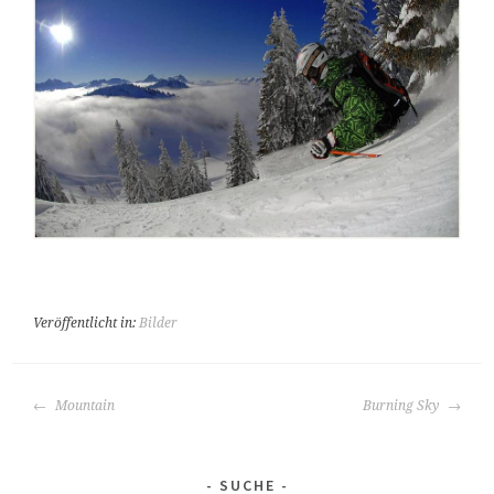
Veröffentlicht in:
Bilder
BEITRAGS-
Mountain
Burning Sky
NAVIGATION
SUCHE