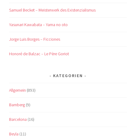
Samuel Becket – Meisterwerk des Existenzialismus
Yasunari Kawabata – Yama no oto
Jorge Luis Borges – Ficciones
Honoré de Balzac – Le Père Goriot
KATEGORIEN
Allgemein
(893)
Bamberg
(9)
Barcelona
(16)
Beyla
(11)