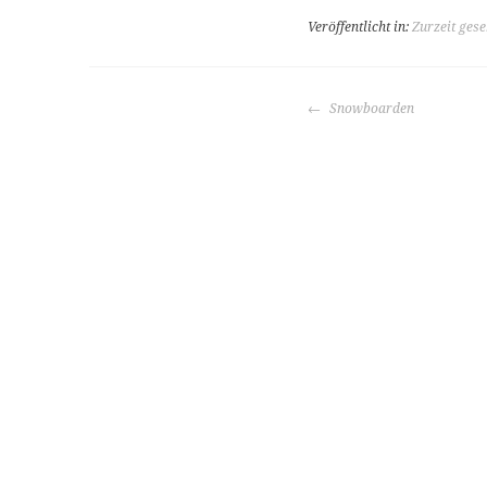
Veröffentlicht in:
Zurzeit ges
BEITRAGS-
Snowboarden
NAVIGATION