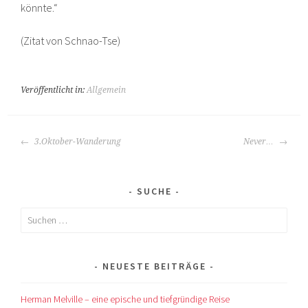
könnte.“
(Zitat von Schnao-Tse)
Veröffentlicht in:
Allgemein
BEITRAGS-
3.Oktober-Wanderung
Never…
NAVIGATION
SUCHE
Suchen
nach:
NEUESTE BEITRÄGE
Herman Melville – eine epische und tiefgründige Reise