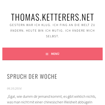
Springe
zum
THOMAS.KETTERERS.NET
Inhalt
GESTERN WAR ICH KLUG. ICH FING AN DIE WELT ZU
ÄNDERN. HEUTE BIN ICH MUTIG. ICH ÄNDERE MICH
SELBST.
MENÜ
SPRUCH DER WOCHE
06.10.2014
„Egal, wie dumm dir jemand kommt, es gibt wirklich nichts,
was man nicht mit einer chinesischen Weisheit abbügeln