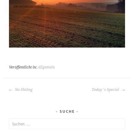
Veröffentlicht in:
Allgemein
BEITRAGS-
No Shiting
Today´s Special
NAVIGATION
SUCHE
Suchen
nach: