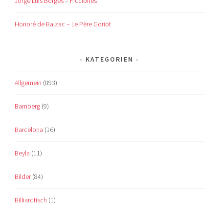
Jorge Luis Borges – Ficciones
Honoré de Balzac – Le Père Goriot
KATEGORIEN
Allgemein
(893)
Bamberg
(9)
Barcelona
(16)
Beyla
(11)
Bilder
(84)
Billiardtisch
(1)