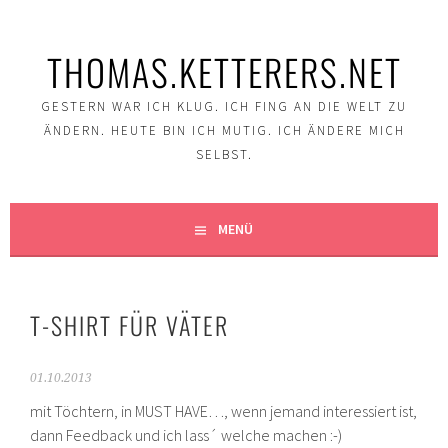
Springe
zum
THOMAS.KETTERERS.NET
Inhalt
GESTERN WAR ICH KLUG. ICH FING AN DIE WELT ZU
ÄNDERN. HEUTE BIN ICH MUTIG. ICH ÄNDERE MICH
SELBST.
MENÜ
T-SHIRT FÜR VÄTER
01.10.2013
mit Töchtern, in MUST HAVE…, wenn jemand interessiert ist,
dann Feedback und ich lass´ welche machen :-)