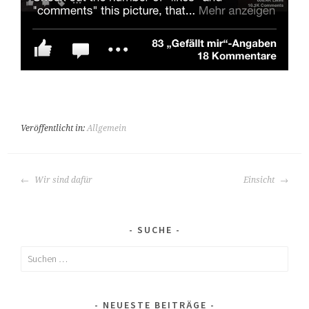
Veröffentlicht in:
Allgemein
BEITRAGS-
Wir sind dafür
Einsicht
NAVIGATION
SUCHE
Suchen
nach:
NEUESTE BEITRÄGE