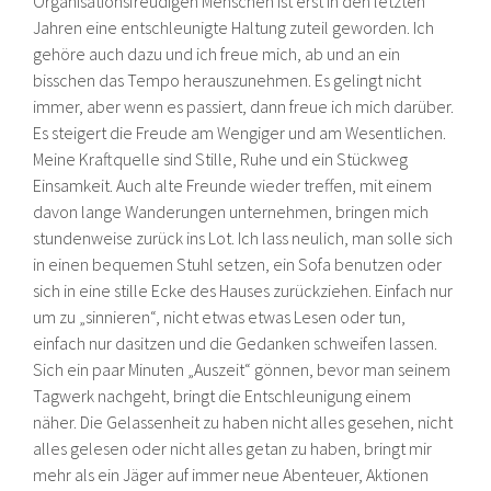
Organisationsfreudigen Menschen ist erst in den letzten
Jahren eine entschleunigte Haltung zuteil geworden. Ich
gehöre auch dazu und ich freue mich, ab und an ein
bisschen das Tempo herauszunehmen. Es gelingt nicht
immer, aber wenn es passiert, dann freue ich mich darüber.
Es steigert die Freude am Wengiger und am Wesentlichen.
Meine Kraftquelle sind Stille, Ruhe und ein Stückweg
Einsamkeit. Auch alte Freunde wieder treffen, mit einem
davon lange Wanderungen unternehmen, bringen mich
stundenweise zurück ins Lot. Ich lass neulich, man solle sich
in einen bequemen Stuhl setzen, ein Sofa benutzen oder
sich in eine stille Ecke des Hauses zurückziehen. Einfach nur
um zu „sinnieren“, nicht etwas etwas Lesen oder tun,
einfach nur dasitzen und die Gedanken schweifen lassen.
Sich ein paar Minuten „Auszeit“ gönnen, bevor man seinem
Tagwerk nachgeht, bringt die Entschleunigung einem
näher. Die Gelassenheit zu haben nicht alles gesehen, nicht
alles gelesen oder nicht alles getan zu haben, bringt mir
mehr als ein Jäger auf immer neue Abenteuer, Aktionen