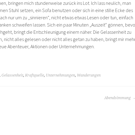
 bringen mich stundenweise zurück ins Lot. Ich lass neulich, man
men Stuhl setzen, ein Sofa benutzen oder sich in eine stille Ecke des
ach nur um zu „sinnieren“, nicht etwas etwas Lesen oder tun, einfach
anken schweifen lassen. Sich ein paar Minuten „Auszeit“ gönnen, bevo
eht, bringt die Entschleunigung einem näher. Die Gelassenheit zu
, nicht alles gelesen oder nicht alles getan zu haben, bringt mir meh
 neue Abenteuer, Aktionen oder Unternehmungen.
,
Gelassenheit
,
Kraftquelle
,
Unternehmungen
,
Wanderungen
Abendsimmung