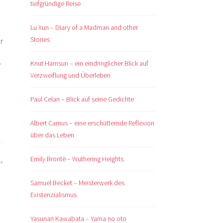
tiefgründige Reise
Lu Xun – Diary of a Madman and other
Stories
r
Knut Hamsun – ein eindringlicher Blick auf
r
Verzweiflung und Überleben
Paul Celan – Blick auf seine Gedichte
Albert Camus – eine erschütternde Reflexion
über das Leben
Emily Brontë – Wuthering Heights
Samuel Becket – Meisterwerk des
Existenzialismus
Yasunari Kawabata – Yama no oto