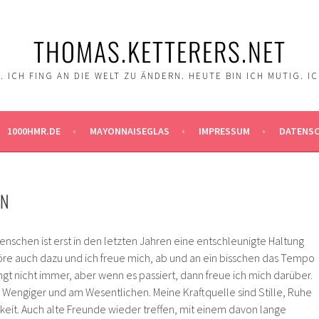
THOMAS.KETTERERS.NET
 ICH FING AN DIE WELT ZU ÄNDERN. HEUTE BIN ICH MUTIG. I
1000HMR.DE
MAYONNAISEGLAS
IMPRESSUM
DATENS
EN
nschen ist erst in den letzten Jahren eine entschleunigte Haltung
öre auch dazu und ich freue mich, ab und an ein bisschen das Tempo
gt nicht immer, aber wenn es passiert, dann freue ich mich darüber.
m Wengiger und am Wesentlichen. Meine Kraftquelle sind Stille, Ruhe
eit. Auch alte Freunde wieder treffen, mit einem davon lange