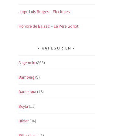
Jorge Luis Borges – Ficciones
Honoré de Balzac – Le Père Goriot
KATEGORIEN
Allgemein
(893)
Bamberg
(9)
Barcelona
(16)
Beyla
(11)
Bilder
(84)
Billiardtisch
(1)