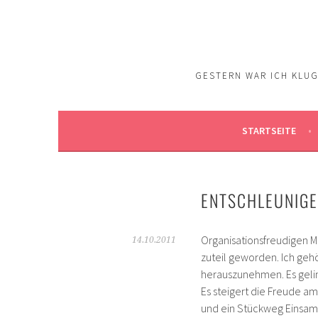
Springe
zum
Inhalt
GESTERN WAR ICH KLUG.
STARTSEITE
ENTSCHLEUNIG
Organisationsfreudigen Me
14.10.2011
zuteil geworden. Ich geh
herauszunehmen. Es gelin
Es steigert die Freude a
und ein Stückweg Einsamk