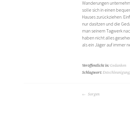
Wanderungen unternehmen,
solle sich in einen beque
Hauses zurückziehen. Einf
nur dasitzen und die Ged
man seinem Tagwerk nachg
haben nicht alles gesehen
als ein Jäger auf immer
Veröffentlicht in:
Gedanken
Schlagwort:
Entschleunigung
BEITRAGS-
Sorgen
NAVIGATION