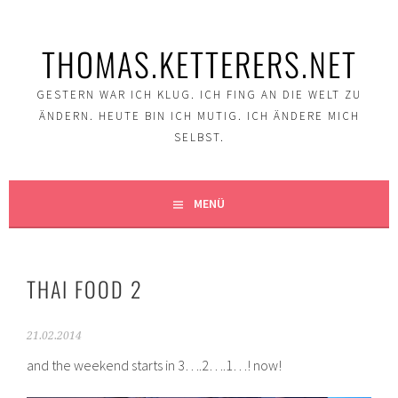
Springe
zum
THOMAS.KETTERERS.NET
Inhalt
GESTERN WAR ICH KLUG. ICH FING AN DIE WELT ZU
ÄNDERN. HEUTE BIN ICH MUTIG. ICH ÄNDERE MICH
SELBST.
MENÜ
THAI FOOD 2
21.02.2014
and the weekend starts in 3….2….1…! now!