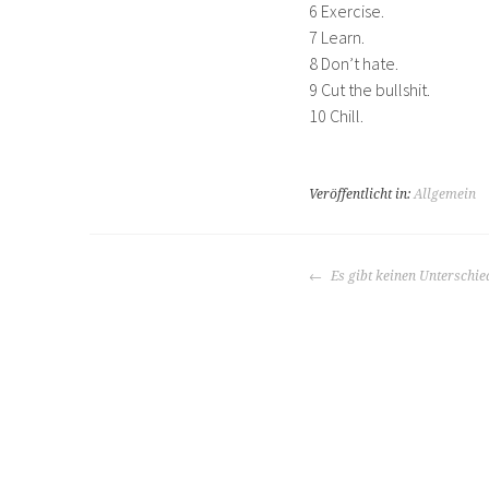
6 Exercise.
7 Learn.
8 Don’t hate.
9 Cut the bullshit.
10 Chill.
Veröffentlicht in:
Allgemein
BEITRAGS-
Es gibt keinen Unterschie
NAVIGATION