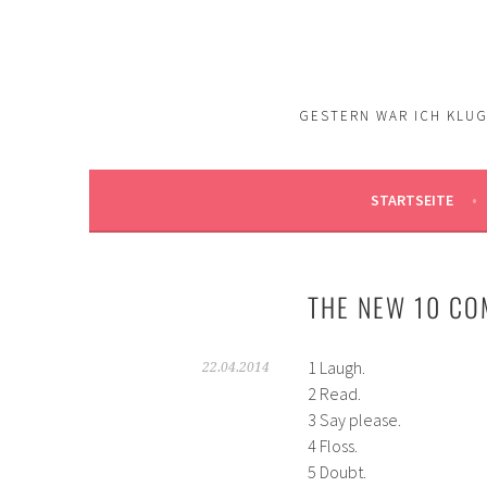
Springe
zum
Inhalt
GESTERN WAR ICH KLUG.
STARTSEITE
THE NEW 10 C
1 Laugh.
22.04.2014
2 Read.
3 Say please.
4 Floss.
5 Doubt.