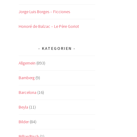
Jorge Luis Borges – Ficciones
Honoré de Balzac – Le Père Goriot
KATEGORIEN
Allgemein
(893)
Bamberg
(9)
Barcelona
(16)
Beyla
(11)
Bilder
(84)
Billiardtisch
(1)