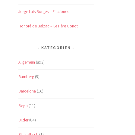
Jorge Luis Borges – Ficciones
Honoré de Balzac – Le Père Goriot
KATEGORIEN
Allgemein
(893)
Bamberg
(9)
Barcelona
(16)
Beyla
(11)
Bilder
(84)
Billiardtisch
(1)