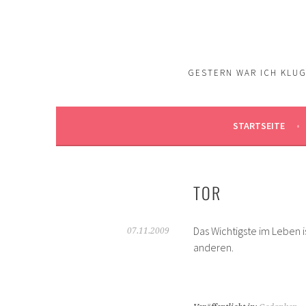
Springe
zum
Inhalt
GESTERN WAR ICH KLUG.
STARTSEITE
TOR
Das Wichtigste im Leben is
07.11.2009
anderen.