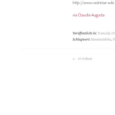
http://www.radreise-wiki
via Claudia Augusta
Veröffentlicht in:
Transalp 2
Schlagwort:
Mountainbike
,
T
BEITRAGS-
10 Gebote
NAVIGATION