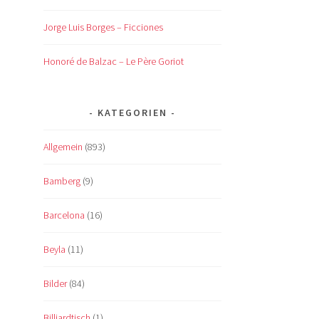
Jorge Luis Borges – Ficciones
Honoré de Balzac – Le Père Goriot
KATEGORIEN
Allgemein
(893)
Bamberg
(9)
Barcelona
(16)
Beyla
(11)
Bilder
(84)
Billiardtisch
(1)