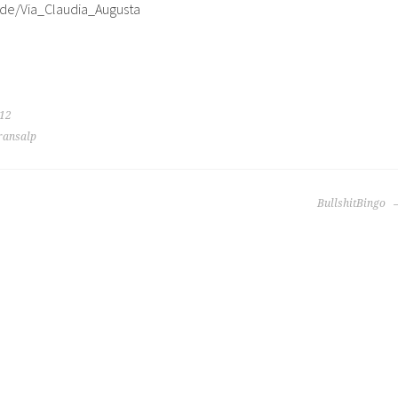
.de/Via_Claudia_Augusta
012
ransalp
BullshitBingo