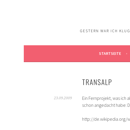
Springe
zum
Inhalt
GESTERN WAR ICH KLUG.
STARTSEITE
TRANSALP
Ein Fernprojekt, was ich 
23.09.2009
schon angedacht habe: D
http://de.wikipedia.org/