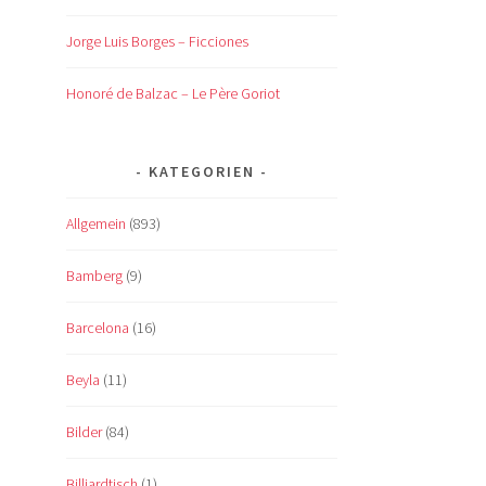
Jorge Luis Borges – Ficciones
Honoré de Balzac – Le Père Goriot
KATEGORIEN
Allgemein
(893)
Bamberg
(9)
Barcelona
(16)
Beyla
(11)
Bilder
(84)
Billiardtisch
(1)