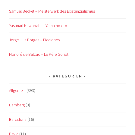
Samuel Becket – Meisterwerk des Existenzialismus
Yasunari Kawabata – Yama no oto
Jorge Luis Borges – Ficciones
Honoré de Balzac – Le Père Goriot
KATEGORIEN
Allgemein
(893)
Bamberg
(9)
Barcelona
(16)
Beyla
(11)