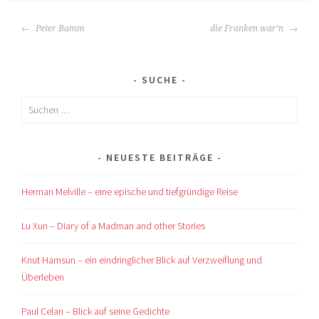
BEITRAGS-
Peter Bamm
die Franken war’n
NAVIGATION
SUCHE
Suchen
nach:
NEUESTE BEITRÄGE
Herman Melville – eine epische und tiefgründige Reise
Lu Xun – Diary of a Madman and other Stories
Knut Hamsun – ein eindringlicher Blick auf Verzweiflung und
Überleben
Paul Celan – Blick auf seine Gedichte