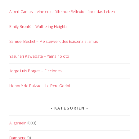
Albert Camus – eine erschütternde Reflexion über das Leben
Emily Brontë – Wuthering Heights
Samuel Becket – Meisterwerk des Existenzialismus
Yasunari Kawabata – Yama no oto
Jorge Luis Borges – Ficciones
Honoré de Balzac – Le Père Goriot
KATEGORIEN
Allgemein
(893)
Bamberg
(9)