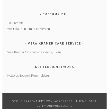
1000HMR.DE
1000hmr.de
Wie Urlaub, nur mit Schmerzen!
VERA KRAMER CARE SERVICE
Vera Kramer Care Service Venice, Floria
KETTERER.NETWORK
Ketterer.Network Pommelsbrunn
STOLZ PRÄSENTIERT VON WORDPRESS
|
THEME: SELA
VON
WORDPRESS.COM
.