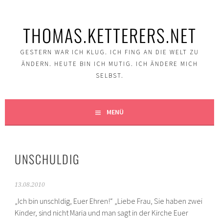
Springe
zum
THOMAS.KETTERERS.NET
Inhalt
GESTERN WAR ICH KLUG. ICH FING AN DIE WELT ZU
ÄNDERN. HEUTE BIN ICH MUTIG. ICH ÄNDERE MICH
SELBST.
MENÜ
UNSCHULDIG
13.08.2010
„Ich bin unschldig, Euer Ehren!“ „Liebe Frau, Sie haben zwei
Kinder, sind nicht Maria und man sagt in der Kirche Euer