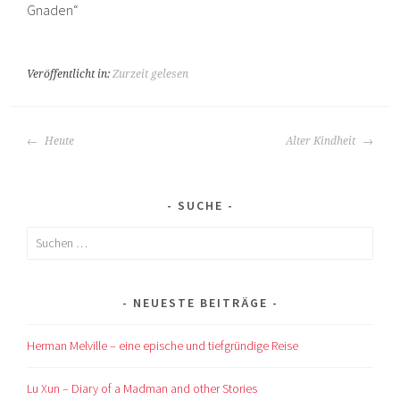
Gnaden“
Veröffentlicht in:
Zurzeit gelesen
BEITRAGS-
Heute
Alter Kindheit
NAVIGATION
SUCHE
Suchen
nach:
NEUESTE BEITRÄGE
Herman Melville – eine epische und tiefgründige Reise
Lu Xun – Diary of a Madman and other Stories