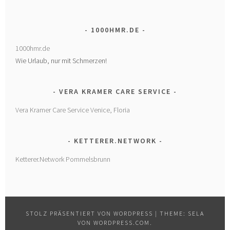
1000HMR.DE
1000hmr.de
Wie Urlaub, nur mit Schmerzen!
VERA KRAMER CARE SERVICE
Vera Kramer Care Service Venice, Floria
KETTERER.NETWORK
Ketterer.Network Pommelsbrunn
STOLZ PRÄSENTIERT VON WORDPRESS
|
THEME: SELA
VON
WORDPRESS.COM
.