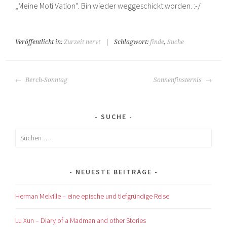
„Meine Moti Vation“. Bin wieder weggeschickt worden. :-/
Veröffentlicht in:
Zurzeit nervt
|
Schlagwort:
finde
,
Suche
BEITRAGS-
Berch-Sonntag
Sonnenfinsternis
NAVIGATION
SUCHE
Suchen
nach:
NEUESTE BEITRÄGE
Herman Melville – eine epische und tiefgründige Reise
Lu Xun – Diary of a Madman and other Stories