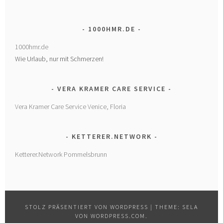
1000HMR.DE
1000hmr.de
Wie Urlaub, nur mit Schmerzen!
VERA KRAMER CARE SERVICE
Vera Kramer Care Service Venice, Floria
KETTERER.NETWORK
Ketterer.Network Pommelsbrunn
STOLZ PRÄSENTIERT VON WORDPRESS
|
THEME: SELA
VON
WORDPRESS.COM
.