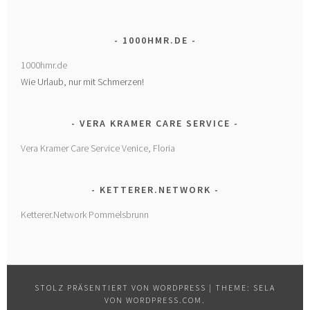
1000HMR.DE
1000hmr.de
Wie Urlaub, nur mit Schmerzen!
VERA KRAMER CARE SERVICE
Vera Kramer Care Service Venice, Floria
KETTERER.NETWORK
Ketterer.Network Pommelsbrunn
STOLZ PRÄSENTIERT VON WORDPRESS
|
THEME: SELA
VON
WORDPRESS.COM
.