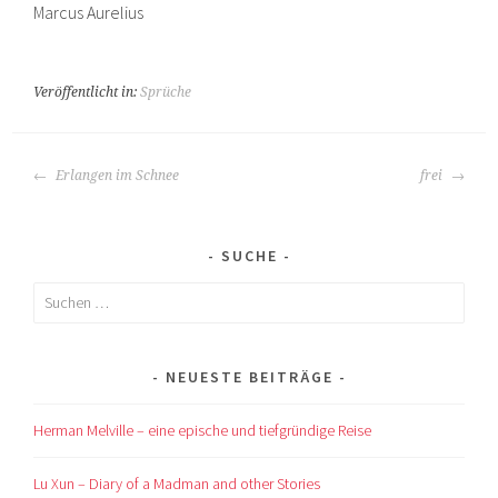
Marcus Aurelius
Veröffentlicht in:
Sprüche
BEITRAGS-
Erlangen im Schnee
frei
NAVIGATION
SUCHE
Suchen
nach:
NEUESTE BEITRÄGE
Herman Melville – eine epische und tiefgründige Reise
Lu Xun – Diary of a Madman and other Stories