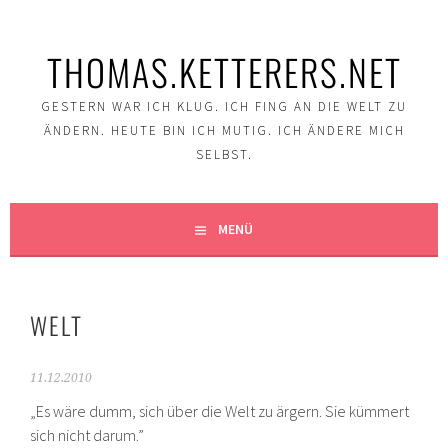
Springe
zum
THOMAS.KETTERERS.NET
Inhalt
GESTERN WAR ICH KLUG. ICH FING AN DIE WELT ZU
ÄNDERN. HEUTE BIN ICH MUTIG. ICH ÄNDERE MICH
SELBST.
MENÜ
WELT
11.12.2010
„Es wäre dumm, sich über die Welt zu ärgern. Sie kümmert
sich nicht darum.”