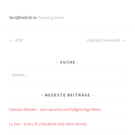
Veröffentlicht in:
Zurzeit gelesen
BEITRAGS-
WM
Digitale Fresssucht
NAVIGATION
SUCHE
Suchen
nach:
NEUESTE BEITRÄGE
Herman Melville – eine epische und tiefgründige Reise
Lu Xun – Diary of a Madman and other Stories