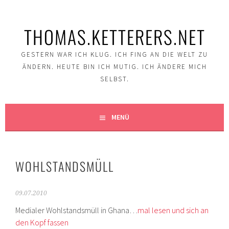
Springe
zum
THOMAS.KETTERERS.NET
Inhalt
GESTERN WAR ICH KLUG. ICH FING AN DIE WELT ZU
ÄNDERN. HEUTE BIN ICH MUTIG. ICH ÄNDERE MICH
SELBST.
MENÜ
WOHLSTANDSMÜLL
09.07.2010
Medialer Wohlstandsmüll in Ghana…
mal lesen und sich an
den Kopf fassen