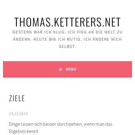
Springe
zum
THOMAS.KETTERERS.NET
Inhalt
GESTERN WAR ICH KLUG. ICH FING AN DIE WELT ZU
ÄNDERN. HEUTE BIN ICH MUTIG. ICH ÄNDERE MICH
SELBST.
MENÜ
ZIELE
19.11.2013
Dinge lassen sich besser durchziehen, wenn man das
Ergebnis kennt.