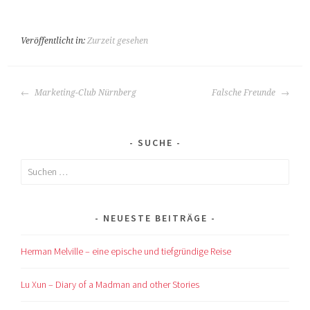
Veröffentlicht in:
Zurzeit gesehen
BEITRAGS-
Marketing-Club Nürnberg
Falsche Freunde
NAVIGATION
SUCHE
Suchen
nach:
NEUESTE BEITRÄGE
Herman Melville – eine epische und tiefgründige Reise
Lu Xun – Diary of a Madman and other Stories