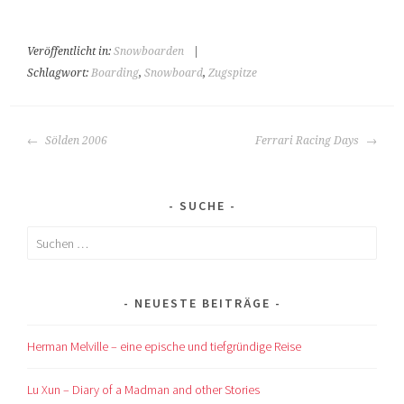
Veröffentlicht in:
Snowboarden
|
Schlagwort:
Boarding
,
Snowboard
,
Zugspitze
BEITRAGS-
Sölden 2006
Ferrari Racing Days
NAVIGATION
SUCHE
Suchen
nach:
NEUESTE BEITRÄGE
Herman Melville – eine epische und tiefgründige Reise
Lu Xun – Diary of a Madman and other Stories