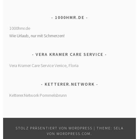
1000HMR.DE
1000hmr.de
Wie Urlaub, nur mit Schmerzen!
VERA KRAMER CARE SERVICE
Vera Kramer Care Service Venice, Floria
KETTERER.NETWORK
Ketterer.Network Pommelsbrunn
STOLZ PRÄSENTIERT VON WORDPRESS
|
THEME: SELA
VON
WORDPRESS.COM
.