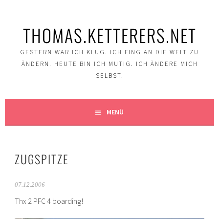
Springe
zum
THOMAS.KETTERERS.NET
Inhalt
GESTERN WAR ICH KLUG. ICH FING AN DIE WELT ZU
ÄNDERN. HEUTE BIN ICH MUTIG. ICH ÄNDERE MICH
SELBST.
MENÜ
ZUGSPITZE
07.12.2006
Thx 2 PFC 4 boarding!