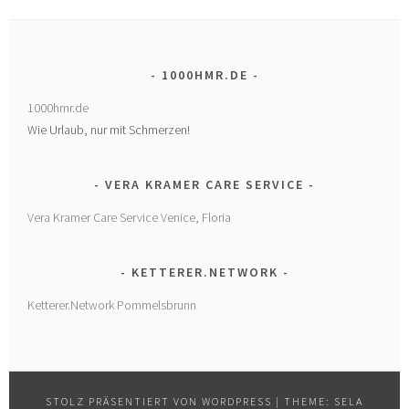
1000HMR.DE
1000hmr.de
Wie Urlaub, nur mit Schmerzen!
VERA KRAMER CARE SERVICE
Vera Kramer Care Service Venice, Floria
KETTERER.NETWORK
Ketterer.Network Pommelsbrunn
STOLZ PRÄSENTIERT VON WORDPRESS
|
THEME: SELA