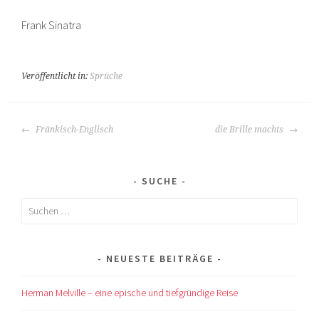
Frank Sinatra
Veröffentlicht in:
Sprüche
BEITRAGS-
Fränkisch-Englisch
die Brille machts
NAVIGATION
SUCHE
Suchen
nach:
NEUESTE BEITRÄGE
Herman Melville – eine epische und tiefgründige Reise