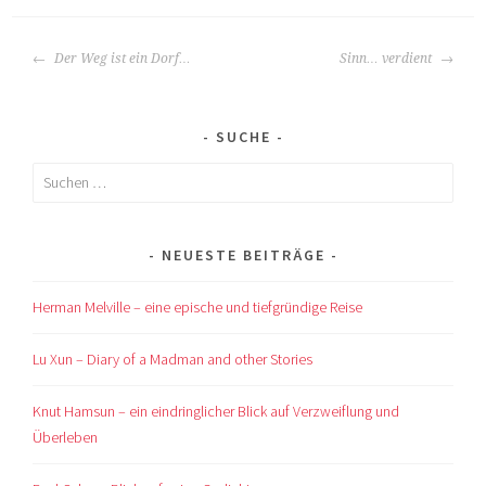
BEITRAGS-
Der Weg ist ein Dorf…
Sinn… verdient
NAVIGATION
SUCHE
Suchen
nach:
NEUESTE BEITRÄGE
Herman Melville – eine epische und tiefgründige Reise
Lu Xun – Diary of a Madman and other Stories
Knut Hamsun – ein eindringlicher Blick auf Verzweiflung und
Überleben