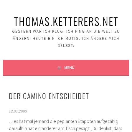
Springe
zum
THOMAS.KETTERERS.NET
Inhalt
GESTERN WAR ICH KLUG. ICH FING AN DIE WELT ZU
ÄNDERN. HEUTE BIN ICH MUTIG. ICH ÄNDERE MICH
SELBST.
MENÜ
DER CAMINO ENTSCHEIDET
12.01.2009
…es hat mal jemand die geplanten Etappten aufgezählt,
daraufhin hat ein anderer am Tisch gesagt: „Du denkst, dass