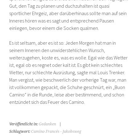
Gut, den Tag zu planen und duchzuhalten ist quasi
sportlicher Ehrgeiz, aber darüberhinaus sollte man auf sein
Inneres hören was es sagt und entsprechend Pausen
einlegen, bevor einem die Socken qualmen.
Es ist seltsam, aber es ist so: Jeden Morgen hat man in
seinem Inneren den unwiderstehlichen Wunsch,
weiterzugehen, koste es, was es wolle. Egal wie das Wetter
ist, egal ob es regnet oder kalt ist. Es gibt kein schlechtes
Wetter, nur schlechte Ausrüstung, sagte mal Louis Trenker.
Man vergisst, wie beschwerlich der vorherige Tag war, man
ist vollkommen gepackt, die Schuhe geschnürt, ein „Buon
Camino“ in die Runde, leise aber bestimmend, und schon
entzündet sich das Feuer des Camino.
Veröffentlicht in:
Gedanken
|
Schlagwort:
Camino Francés - Jakobsweg