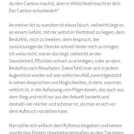
du den Camino machst, aber in Wirklichkeit macht er dich.
Der Camino entscheidet!“
An meiner Art zu wandern ist etwas falsch, vielleicht liegt es
an einem Gefühl, mit mir selbst im Wettstreit zu liegen, dem
Bedürfnis, mich zu beeilen, dem Anspruch, die
zurückzulegende Strecke schnell hinter mich zu bringen.
Ich weiss nicht, woran das liegt: vielleicht an der
Gewohnheit, Pflichten schnell zu erledigen; oder an dem
Bedürfnis nach Resultaten. Dabei fühlt man sich in jedem
Augenblick wieder auf sein wirkliches Maß zurechtgestutzt:
in seinen Ansprüchen und Möglichkeiten, in dem, was man
wirklich ist, in der Aufassung vom Pilgerdasein, das auch aus
dem Weg und nicht nur aus der Ankunft besteht und
deshalb viel reicher und schöner ist, als man es sich vor
dem Aufbruch vorstellen kann.
Man sollte sich einfach dem Rythmus hingeben und keinen
sportlichen Ehrgeiz übertriebenermaßen an den Tag legen.