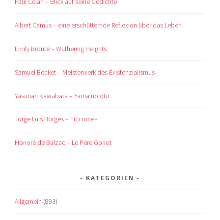
Paul Celan – Blick auf seine Gedichte
Albert Camus – eine erschütternde Reflexion über das Leben
Emily Brontë – Wuthering Heights
Samuel Becket – Meisterwerk des Existenzialismus
Yasunari Kawabata – Yama no oto
Jorge Luis Borges – Ficciones
Honoré de Balzac – Le Père Goriot
KATEGORIEN
Allgemein
(893)