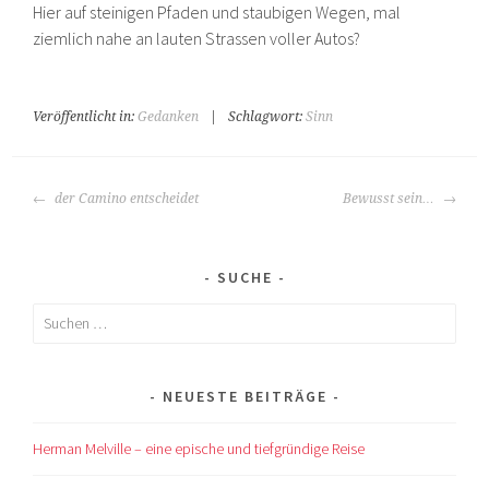
Hier auf steinigen Pfaden und staubigen Wegen, mal
ziemlich nahe an lauten Strassen voller Autos?
Veröffentlicht in:
Gedanken
|
Schlagwort:
Sinn
BEITRAGS-
der Camino entscheidet
Bewusst sein…
NAVIGATION
SUCHE
Suchen
nach:
NEUESTE BEITRÄGE
Herman Melville – eine epische und tiefgründige Reise