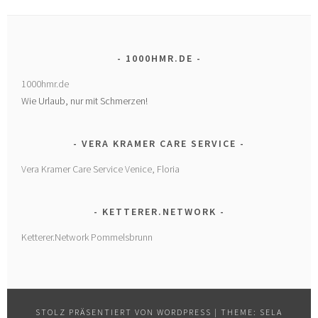
1000HMR.DE
1000hmr.de
Wie Urlaub, nur mit Schmerzen!
VERA KRAMER CARE SERVICE
Vera Kramer Care Service Venice, Floria
KETTERER.NETWORK
Ketterer.Network Pommelsbrunn
STOLZ PRÄSENTIERT VON WORDPRESS
|
THEME: SELA