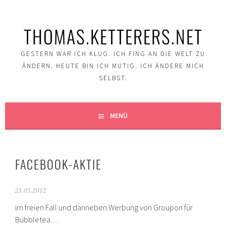
Springe
zum
THOMAS.KETTERERS.NET
Inhalt
GESTERN WAR ICH KLUG. ICH FING AN DIE WELT ZU
ÄNDERN. HEUTE BIN ICH MUTIG. ICH ÄNDERE MICH
SELBST.
MENÜ
FACEBOOK-AKTIE
21.05.2012
im freien Fall und danneben Werbung von Groupon für
Bubbletea…