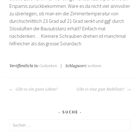
Ersparnis zurückbekommen. Wäre es da nicht viel sinnvoller
zu überlegen, ob man ein die Zimmertemperatur von
durchschnittlich 23 Grad auf 21 Grad senkt und ggf. durch
Stosslüften die Bausubstanz erhält? Einfach mal
nachdenken… Kleinere Schrauben drehen ist manchmal
hilfreicher als das grosse Solardach.
Veröffentlicht in:
Gedanken
|
Schlagwort:
wohnen
BEITRAGS-
Gibt es ein gutes Leben?
Gibt es eine gute Mobilität?
NAVIGATION
SUCHE
Suchen
nach: