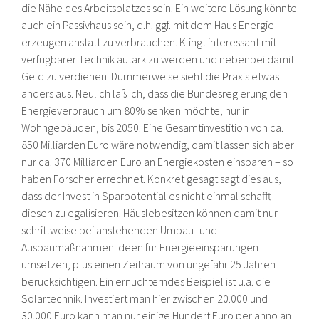
die Nähe des Arbeitsplatzes sein. Ein weitere Lösung könnte
auch ein Passivhaus sein, d.h. ggf. mit dem Haus Energie
erzeugen anstatt zu verbrauchen. Klingt interessant mit
verfügbarer Technik autark zu werden und nebenbei damit
Geld zu verdienen. Dummerweise sieht die Praxis etwas
anders aus. Neulich laß ich, dass die Bundesregierung den
Energieverbrauch um 80% senken möchte, nur in
Wohngebäuden, bis 2050. Eine Gesamtinvestition von ca.
850 Milliarden Euro wäre notwendig, damit lassen sich aber
nur ca. 370 Milliarden Euro an Energiekosten einsparen – so
haben Forscher errechnet. Konkret gesagt sagt dies aus,
dass der Invest in Sparpotential es nicht einmal schafft
diesen zu egalisieren. Häuslebesitzen können damit nur
schrittweise bei anstehenden Umbau- und
Ausbaumaßnahmen Ideen für Energieeinsparungen
umsetzen, plus einen Zeitraum von ungefähr 25 Jahren
berücksichtigen. Ein ernüchterndes Beispiel ist u.a. die
Solartechnik. Investiert man hier zwischen 20.000 und
30.000 Euro kann man nur einige Hundert Euro per anno an