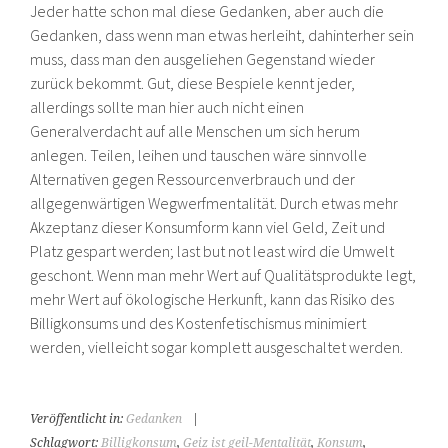
Jeder hatte schon mal diese Gedanken, aber auch die
Gedanken, dass wenn man etwas herleiht, dahinterher sein
muss, dass man den ausgeliehen Gegenstand wieder
zurück bekommt. Gut, diese Bespiele kennt jeder,
allerdings sollte man hier auch nicht einen
Generalverdacht auf alle Menschen um sich herum
anlegen. Teilen, leihen und tauschen wäre sinnvolle
Alternativen gegen Ressourcenverbrauch und der
allgegenwärtigen Wegwerfmentalität. Durch etwas mehr
Akzeptanz dieser Konsumform kann viel Geld, Zeit und
Platz gespart werden; last but not least wird die Umwelt
geschont. Wenn man mehr Wert auf Qualitätsprodukte legt,
mehr Wert auf ökologische Herkunft, kann das Risiko des
Billigkonsums und des Kostenfetischismus minimiert
werden, vielleicht sogar komplett ausgeschaltet werden.
Veröffentlicht in:
Gedanken
|
Schlagwort:
Billigkonsum
,
Geiz ist geil-Mentalität
,
Konsum
,