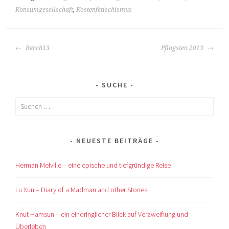
Konsumgesellschaft
,
Kostenfetischismus
BEITRAGS-
Berch13
Pfingsten 2013
NAVIGATION
SUCHE
Suchen
nach:
NEUESTE BEITRÄGE
Herman Melville – eine epische und tiefgründige Reise
Lu Xun – Diary of a Madman and other Stories
Knut Hamsun – ein eindringlicher Blick auf Verzweiflung und
Überleben